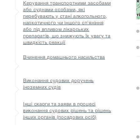
Керування транспортними засобами
або суднами особами, які
перебувають у стані алкогольного,
наркотичного чи іншого сп'яніння
або під впливом лікарських
препаратів, що знижують їх увагу та
швидкість реакції
Вчинення домашнього насильства
Виконання судових доручень
іноземних судів
Інші скарги та заяви в процесі
виконання судових рішень та рішень
інших органів (посадових осіб)