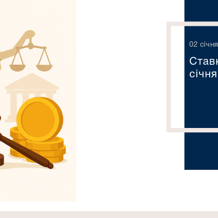
02 січня
Став
січня