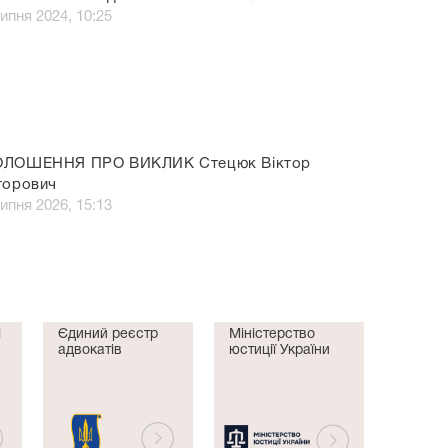
ипня 2024, 10:25
ОЛОШЕННЯ ПРО ВИКЛИК Стецюк Віктор
торович
ипня 2026, 15:13
і
Єдиний реєстр
Міністерство
адвокатів
юстиції України