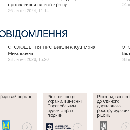
прославився на всю країну
04 л
26 липня 2024, 11:14
ПОВІДОМЛЕННЯ
ОГОЛОШЕННЯ ПРО ВИКЛИК Куц Ілона
ОГ
Миколаївна
Вік
28 липня 2026, 15:20
28 л
Урядовий портал
Рішення щодо
Рішення, внесен
України, винесені
до Єдиного
Європейським
державного
судом з прав
реєстру судових
людини
рішень