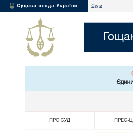
Судова влада України
Суди
Гощан
Єдини
ПРО СУД
ПРЕС-Ц