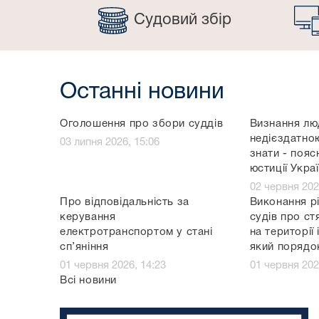
Судовий збір
Останні новини
Оголошення про збори суддів
Визнання лю
недієздатно
03 липня 2026, 15:06
знати - пояс
юстиції Укра
02 червня 202
Про відповідальність за
Виконання р
керування
судів про ст
електротранспортом у стані
на території
сп’яніння
який порядо
01 червня 2026, 14:23
01 червня 202
Всі новини