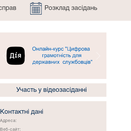
справ
Розклад засідань
Попередній
Наступний
Участь у відеозасіданні
Контактні дані
Адреса:
Веб-сайт: