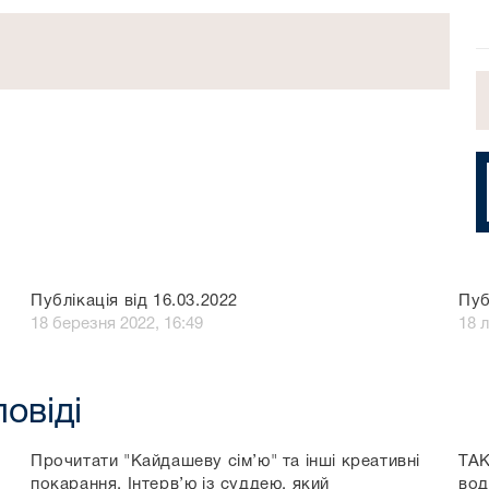
Публікація від 16.03.2022
Пуб
18 березня 2022, 16:49
18 
повіді
Прочитати "Кайдашеву сім’ю" та інші креативні
ТА
покарання. Інтерв’ю із суддею, який
вод