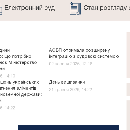
Електронний суд
Стан розгляду 
дини
АСВП отримала розширену
ю: що потрібно
інтеграцію з судовою системою
нює Міністерство
02 червня 2026, 12:18
їни
6, 14:10
ішень українських
День вишиванки
ягнення аліментів
21 травня 2026, 14:22
 іноземної держави:
к
6, 14:22